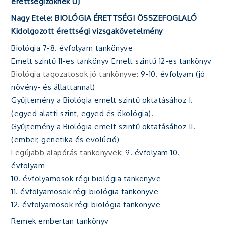
érettségizőknek ÚJ
Nagy Etele: BIOLÓGIA ÉRETTSÉGI ÖSSZEFOGLALÓ
Kidolgozott érettségi vizsgakövetelmény
Biológia 7-8. évfolyam tankönyve
Emelt szintű 11-es tankönyv
Emelt szintű 12-es tankönyv
Biológia tagozatosok jó tankönyve:
9-10. évfolyam (jó
növény- és állattannal)
Gyűjtemény a Biológia emelt szintű oktatásához I.
(egyed alatti szint, egyed és ökológia).
Gyűjtemény a Biológia emelt szintű oktatásához II.
(ember, genetika és evolúció)
Legújabb alapórás tankönyvek:
9. évfolyam
10.
évfolyam
10. évfolyamosok régi biológia tankönyve
11. évfolyamosok régi biológia tankönyve
12. évfolyamosok régi biológia tankönyve
Remek embertan tankönyv