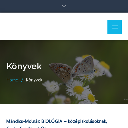
Skip
to
content
Menu
Gergely Tibor honlapja
Biológia érettségire készülőknek
Könyvek
Home
Könyvek
Mándics-Molnár: BIOLÓGIA – középiskolásoknak,