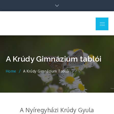
Skip
to
content
Menu
Gergely Tibor honlapja
Biológia érettségire készülőknek
A Krúdy Gimnázium tablói
Home
A Krúdy Gimnázium Tablói
A Nyíregyházi Krúdy Gyula