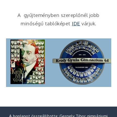
A gyűjteményben szereplőnél jobb
minőségű tablóképet
IDE
várjuk.
A honlapot összeállította: Gergely Tibor gimnáziumi